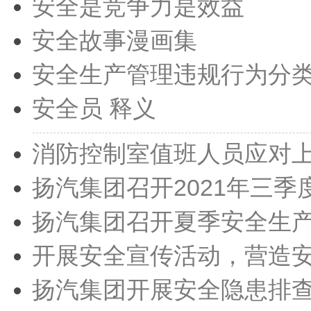
安全是竞争力是效益
安全故事漫画集
安全生产管理违规行为分
安全员 释义
消防控制室值班人员应对上
扬汽集团召开2021年三季
扬汽集团召开夏季安全生
开展安全宣传活动，营造
扬汽集团开展安全隐患排