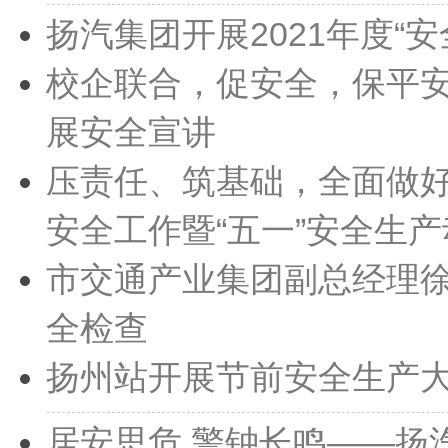
扬汽集团开展2021年度“
校企联合，促安全，保平
展安全宣讲
压责任、筑基础，全面做好
安全工作暨“五一”安全生
市交通产业集团副总经理
全检查
扬州站开展节前安全生产
居安思危 警钟长鸣——扬