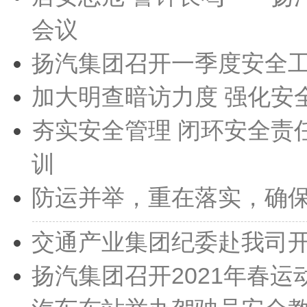
会议
扬汽集团召开一季度安全
加大明查暗访力度 强化安
夯实安全管理 闭环安全责
训
防运并举，重在落实，确
交通产业集团纪委赴我司
扬汽集团召开2021年春运