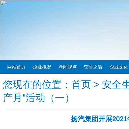
网站首页
企业概况
新闻视点
荣誉之窗
企业文化
您现在的位置：
首页
>
安全
产月”活动（一）
扬汽集团开展202