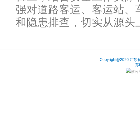
强对道路客运、客运站、
和隐患排查，切实从源头
Copyright@202
苏
苏公网