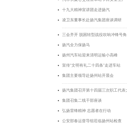
十九大精神宣讲团走进扬汽
凌卫东董事长赴扬汽集团座谈调研
三会齐开 脱困转型战役吹响冲锋号角
扬汽全力保扬马
扬州汽车站迎来清明运输小高峰
宣传“文明有礼二十四条”走进车站
集团主要领导赴扬州站开晨会
扬汽集团召开第十四届三次职工代表
集团召集二线干部座谈
弘扬雷锋精神 志愿者在行动
公安部春运督导组莅临扬州站检查