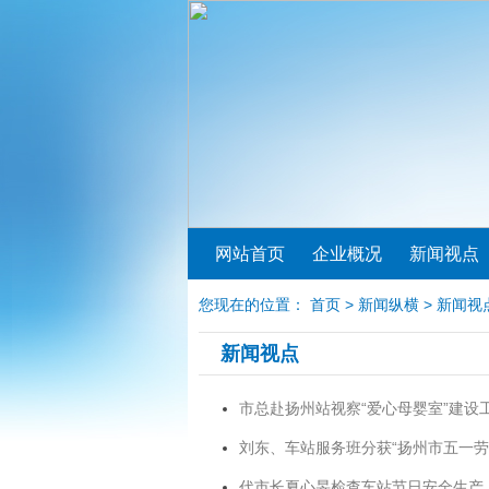
网站首页
企业概况
新闻视点
您现在的位置：
首页
>
新闻纵横
>
新闻视
新闻视点
市总赴扬州站视察“爱心母婴室”建设
刘东、车站服务班分获“扬州市五一劳
代市长夏心旻检查车站节日安全生产