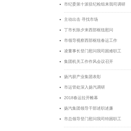
市纪委第十派驻纪检组来我司调研
主动出击 寻找市场
丁市长除夕来西部枢纽慰问
市领导视察西部枢纽春运工作
凌董事长登门慰问我司困难职工
集团机关工作作风会议召开
扬汽获产业集团表彰
市运管处深入扬汽调研
2018春运拉开帷幕
扬汽集团领导干部述职述廉
市总领导登门慰问我司特困职工