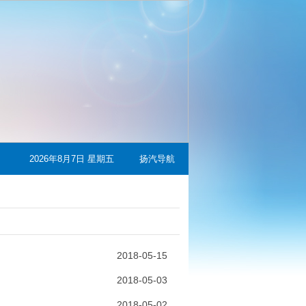
2026年8月7日 星期五
扬汽导航
2018-05-15
2018-05-03
2018-05-02