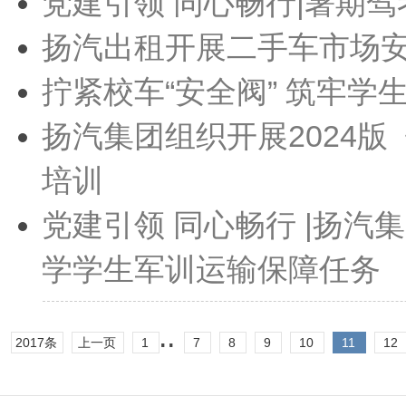
党建引领 同心畅行|暑期驾
扬汽出租开展二手车市场
拧紧校车“安全阀” 筑牢学生
扬汽集团组织开展2024
培训
党建引领 同心畅行 |扬
学学生军训运输保障任务
..
2017条
上一页
1
7
8
9
10
11
12