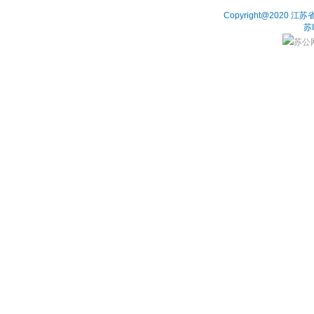
Copyright@202
苏
苏公网