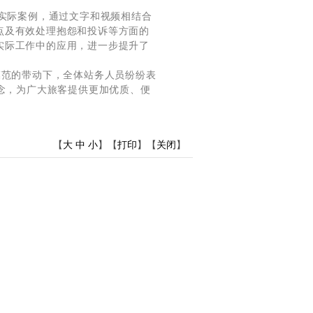
实际案例，通过文字和视频相结合
点及有效处理抱怨和投诉等方面的
实际工作中的应用，进一步提升了
范的带动下，全体站务人员纷纷表
理念，为广大旅客提供更加优质、便
【
大
中
小
】【
打印
】【
关闭
】