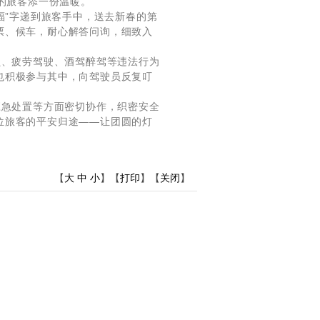
途的旅客添一份温暖。
福”字递到旅客手中，送去新春的第
票、候车，耐心解答问询，细致入
、疲劳驾驶、酒驾醉驾等违法行为
也积极参与其中，向驾驶员反复叮
急处置等方面密切协作，织密安全
位旅客的平安归途——让团圆的灯
【
大
中
小
】【
打印
】【
关闭
】