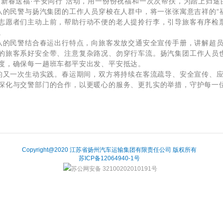
“新春送福·平安同行”活动，用一份份祝福和一次次帮扶，为踏上归
的民警与扬汽集团的工作人员穿梭在人群中，将一张张寓意吉祥的“
志愿者们主动上前，帮助行动不便的老人提拎行李，引导旅客有序检
。
的民警结合春运出行特点，向旅客发放交通安全宣传手册，讲解超员
的旅客系好安全带、注意复杂路况、勿穿行车流。扬汽集团工作人员
度，确保每一趟班车都平安出发、平安抵达。
又一次生动实践。春运期间，双方将持续在客流疏导、安全宣传、应
深化与交警部门的合作，以更暖心的服务、更扎实的举措，守护每一
Copyright@2020 江苏省扬州汽车运输集团有限责任公司 版权所有
苏ICP备12064940-1号
苏公网安备 32100202010191号