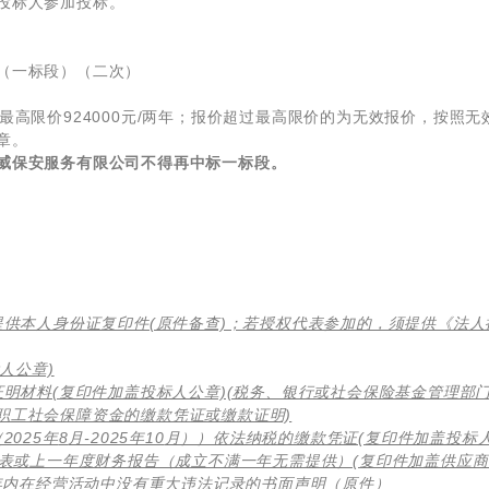
投标人参加投标。
（一标段）（二次）
最高限价924000元/两年；报价超过最高限价的为无效报价，按照无
章。
威保安服务有限公司不得再中标一标段。
须提供本人身份证复印件(原件备查)；若授权代表参加的，须提供《法
人公章)
证明材料(复印件加盖投标人公章)(税务、银行或社会保险基金管理部
职工社会保障资金的缴款凭证或缴款证明)
2025年
8
月-2025年
10
月））依法纳税的缴款凭证(复印件加盖投标人
报表或上一年度财务报告（成立不满一年无需提供）(复印件加盖供应商
3年内在经营活动中没有重大违法记录的书面声明（原件）