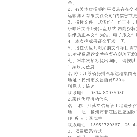
单。
2、有关本次招标的事项若存在变动
运输集团有限责任公司”的信息或
3、投标文件一式伍份(一份正本，
版响应文件1份(U盘形式,内附
以纸质正本文件为准。电子版文件
4、本次投标保证金要求：无
5、潜在供应商对采购文件项目需
6.
本项目采购文件中所有斜体下划
七、对本次招标提出询问，请按以
1.采购人信息
名 称：江苏省扬州汽车运输集团
地址：扬州市文昌西路530号
联系人：陈涛
联系电话：0514-80975030
2.采购代理机构信息
名 称：江苏立信建设工程造价
地 址：扬州市邗江区星座国际1
联 系 人：季旗慧
联系电话：13952729267、0514-
3、项目联系方式