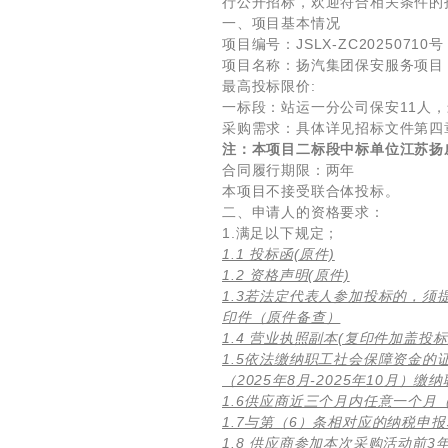
行公开招标，欢迎符合相关条件的
一、项目基本情况
项目编号：JSLX-ZC20250710号
项目名称：扬汽集团保安服务项目
最高投标限价:
一标段：站运一分公司保安11人，
采购需求：具体详见招标文件第四
注：
本项目二标段中标单位江苏扬
合同履行期限：两年
本项目不接受联合体投标。
二、申请人的资格要求：
1.满足以下规定；
1.1 投标函(原件)
1.2 资格声明(原件)
1.3若法定代表人参加投标的，
印件（原件备查）
1.4 营业执照副本(复印件加盖投标
1.5依法缴纳职工社会保障资金的
（2025年
8
月-2025年
10
月）缴纳
1.6供应商近三个月内任意一个月（
1.7与第（6）条相对应的纳税申
1.8 供应商参加本次采购活动前