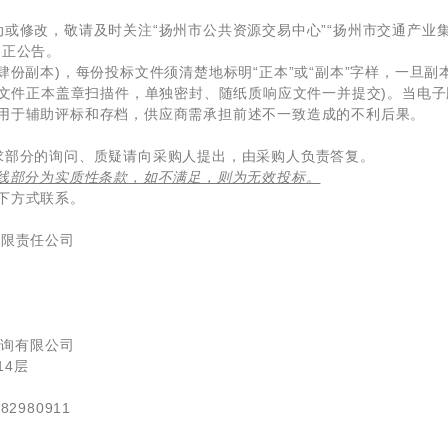
或修改，敬请及时关注“扬州市公共资源交易中心”“扬州市交通产业集
更正公告。
肆份副本)，每份投标文件须清楚地标明“正本”或“副本”字样，一旦
投标文件正本盖章扫描件，单独密封、随纸质响应文件一并提交)。当电
用于辅助评标和存档，供应商需承担前述不一致造成的不利后果。
求部分的询问、质疑请向采购人提出，由采购人负责答复。
线部分为实质性条款，如不满足，则为无效投标。
下方式联系。
有限责任公司
咨询有限公司
4层
82980911