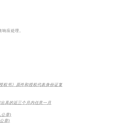
效响应处理。
人授权书》原件和授权代表身份证复
门出具的近三个月内任意一月
公章)
公章)