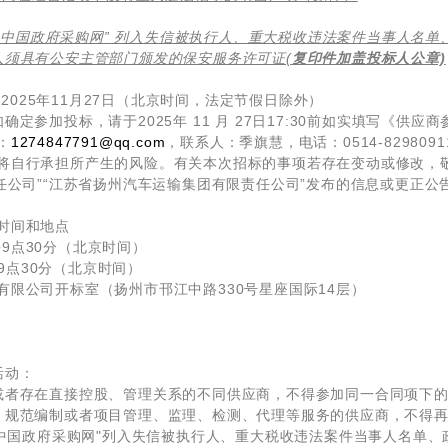
“中国政府采购网” 列入失信被执行人、重大税收违法案件当事人名
人须具有公安主管部门颁发的保安服务许可证(
复印件加盖投标人公章)
至2025年11月27日（北京时间，法定节假日除外）
定参加投标，请于2025年 11 月 27日17:30前如实填写《供
：
1274847791@qq.com
，联系人：季旗慧，电话：0514-8298091
将自行承担所产生的风险。有关本次招标的事项若存在变动或修改，
任公司”“江苏省扬州汽车运输集团有限责任公司”发布的信息或更正公
时间和地点
上午9点30分（北京时间）
午9点30分（北京时间）
限公司开标室（扬州市邗江中路330号星座国际14层）
活动：
或者存在直接控股、管理关系的不同供应商，不得参加同一合同项下
、规范编制或者项目管理、监理、检测、代理等服务的供应商，不得
、“中国政府采购网"列入失信被执行人、重大税收违法案件当事人名单