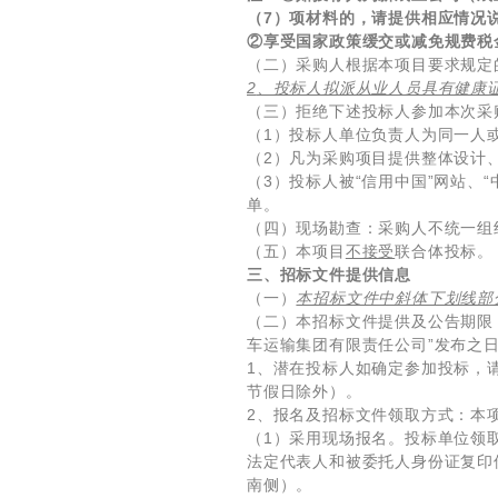
（7）项材料的，请提供相应情况
②享受国家政策缓交或减免规费税
（二）采购人根据本项目要求规定
2
、投标人拟派从业人员具有健康
（三）拒绝下述投标人参加本次采
（1）投标人单位负责人为同一人
（2）凡为采购项目提供整体设计
（3）投标人被“信用中国”网站
单。
（四）现场勘查：采购人不统一组
（五）本项目
不接受
联合体投标
三、招标文件提供信息
（一）
本招标文件中斜体下划线部
（二）本招标文件提供及公告期限：
车运输集团有限责任公司”发布之
1、潜在投标人如确定参加投标，请报名
节假日除外）。
2、报名及招标文件领取方式：本
（1）采用现场报名。投标单位领
法定代表人和被委托人身份证复印
南侧）。