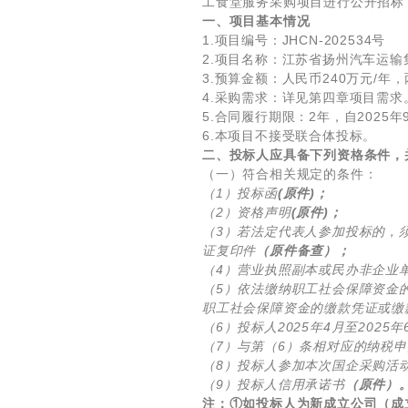
工食堂服务采购项目进行公开招标
一、项目基本情况
1.项目编号：JHCN-202534号
2.项目名称：江苏省扬州汽车运
3.预算金额：人民币240万元/年
4.采购需求：详见第四章项目需求
5.合同履行期限：2年，自2025
6.本项目不接受联合体投标。
二、投标人应具备下列资格条件，
（一）符合相关规定的条件：
（1）投标函
(原件)；
（2）资格声明
(原件)；
（3）若法定代表人参加投标的，
证复印件
（原件备查）；
（4）营业执照副本或民办非企业
（5）依法缴纳职工社会保障资金的
职工社会保障资金的缴款凭证或缴
（6）投标人2025年4月至202
（7）与第（6）条相对应的纳税申
（8）投标人参加本次国企采购活
（9）投标人信用承诺书
（原件）
注：①如投标人为新成立公司（成