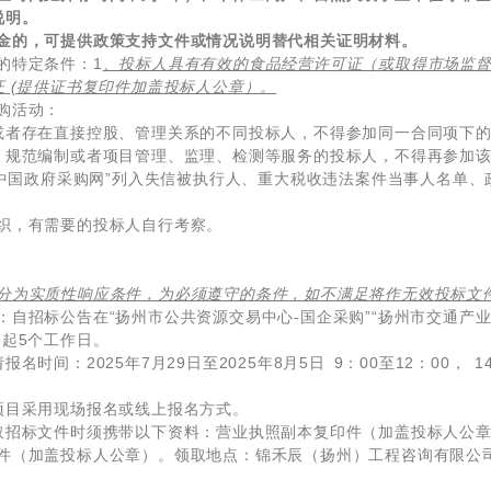
说明。
金的，可提供政策支持文件或情况说明替代相关证明材料。
的特定条件：1
、投标人具有有效的食品经营许可证（或取得市场监
证
(
提供证书复印件加盖投标人公章）。
购活动：
或者存在直接控股、管理关系的不同投标人，不得参加同一合同项下
、规范编制或者项目管理、监理、检测等服务的投标人，不得再参加
、“中国政府采购网”列入失信被执行人、重大税收违法案件当事人名单
织，有需要的投标人自行考察。
。
分为实质性响应条件，为必须遵守的条件，如不满足将作无效投标文
自招标公告在“扬州市公共资源交易中心-国企采购”“扬州市交通产业
日起5个工作日。
时间：2025年7月29日至2025年8月5日 9：00至12：00， 1
项目采用现场报名或线上报名方式。
取招标文件时须携带以下资料：营业执照副本复印件（加盖投标人公
件（加盖投标人公章）。领取地点：锦禾辰（扬州）工程咨询有限公司