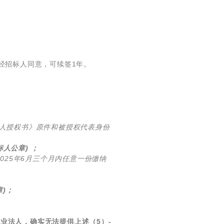
，经招标人同意，可续签1年。
人授权书》原件和被授权代表身份
人公章) ；
025年6月三个月内任意一份缴纳
)；
业法人，确实无法提供上述（5）-