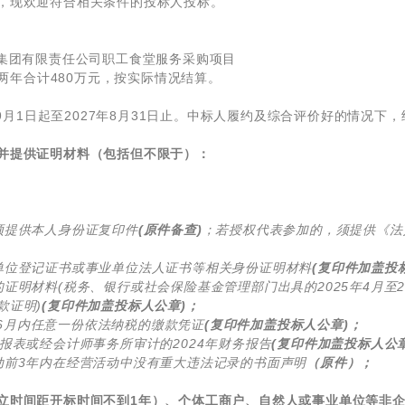
，现欢迎符合相关条件的投标人投标。
输集团有限责任公司职工食堂服务采购项目
，两年合计480万元，按实际情况结算。
。
年9月1日起至2027年8月31日止。中标人履约及综合评价好的情况下
并提供证明材料（包括但不限于）：
须提供本人身份证复印件
(原件备查)
；若授权代表参加的，须提供《法
单位登记证书或事业单位法人证书等相关身份证明材料
(复印件加盖投标
证明材料(税务、银行或社会保险基金管理部门出具的2025年4月至2
款证明)
(
复印件加盖投标人公章)；
5年6月内任意一份依法纳税的缴款凭证
(复印件加盖投标人公章)；
报表或经会计师事务所审计的2024年财务报告
(复印件加盖投标人公章
动前3年内在经营活动中没有重大违法记录的书面声明
（原件）；
。
立时间距开标时间不到1年）、个体工商户、自然人或事业单位等非企