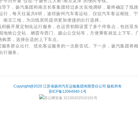
今日开通“仪征-宁扬长江大桥-南京龙潭”的便民专线。
导下，扬汽集团和南京长客集团经过多次实地调研，最终确定了线路
运行，每天往返共8班，途经扬州汽车客运站、仪征汽车客运枢纽、
、南京三地，为沿线居民提供更加便捷的出行选择。
积极开展定制化运行服务，在运营初期设置了多个停靠点，包括亚东
园地铁公交站、栖霞寺西门、摄山公交站等，方便乘客就近上下车。
网络购票，选择合适的上下车点。
服务群众出行、优化客运服务的一次新尝试。下一步，扬汽集团将根
出行服务。
Copyright@2020 江苏省扬州汽车运输集团有限责任公司 版权所有
苏ICP备12064940-1号
苏公网安备 32100202010191号