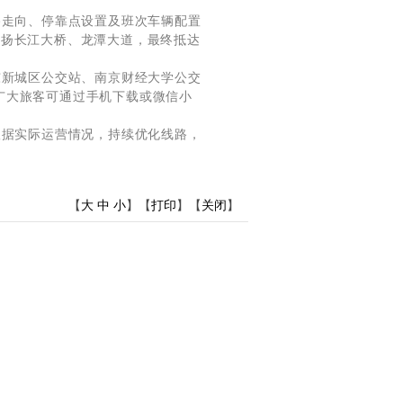
走向、停靠点设置及班次车辆配置
宁扬长江大桥、龙潭大道，最终抵达
新城区公交站、南京财经大学公交
广大旅客可通过手机下载或微信小
据实际运营情况，持续优化线路，
【
大
中
小
】【
打印
】【
关闭
】