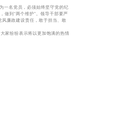
作为一名党员，必须始终坚守党的纪
，做到“两个维护”。领导干部要严
党风廉政建设责任，敢于担当、敢
大家纷纷表示将以更加饱满的热情