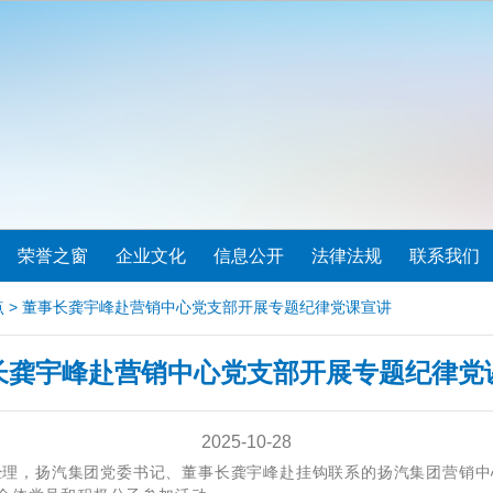
荣誉之窗
企业文化
信息公开
法律法规
联系我们
点
> 董事长龚宇峰赴营销中心党支部开展专题纪律党课宣讲
长龚宇峰赴营销中心党支部开展专题纪律党
2025-10-28
经理，扬汽集团党委书记、董事长龚宇峰赴挂钩联系的扬汽集团营销