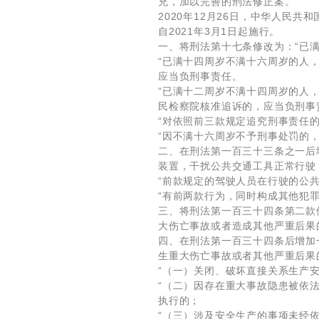
充，加以完善的刑法修正案。
2020年12月26日，中华人民
自2021年3月1日起施行。
一、将刑法第十七条修改为：“已
“已满十四周岁不满十六周岁的人
应当负刑事责任。
“已满十二周岁不满十四周岁的人
民检察院核准追诉的，应当负刑事
“对依照前三款规定追究刑事责任
“因不满十六周岁不予刑事处罚的
二、在刑法第一百三十三条之一后
装置，干扰公共交通工具正常行驶
“前款规定的驾驶人员在行驶的公
“有前两款行为，同时构成其他犯
三、将刑法第一百三十四条第二款
大伤亡事故或者造成其他严重后果
四、在刑法第一百三十四条后增加
生重大伤亡事故或者其他严重后果
“（一）关闭、破坏直接关系生产
“（二）因存在重大事故隐患被依
执行的；
“（三）涉及安全生产的事项未经