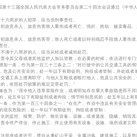
共和国第十三届全国人民代表大会常务委员会第二十四次会议通过《中
满十六周岁的人犯罪，应当负刑事责任。
，犯故意杀人、故意伤害致人重伤或者死亡、强奸、抢劫、贩卖毒品
，犯故意杀人、故意伤害罪，致人死亡或者以特别残忍手段致人重伤
责任。
的不满十八周岁的人，应当从轻或者减轻处罚。
，责令其父母或者其他监护人加以管教；在必要的时候，依法进行专门
增加一条，作为第一百三十三条之二：“对行驶中的公共交通工具的
，危及公共安全的，处一年以下有期徒刑、拘役或者管制，并处或者
共交通工具上擅离职守，与他人互殴或者殴打他人，危及公共安全的，
罪的，依照处罚较重的规定定罪处罚。”
修改为：“强令他人违章冒险作业，或者明知存在重大事故隐患而不
的，处五年以下有期徒刑或者拘役；情节特别恶劣的，处五年以上有期
一条，作为第一百三十四条之一：“在生产、作业中违反有关安全管
的现实危险的，处一年以下有期徒刑、拘役或者管制：
安全的监控、报警、防护、救生设备、设施，或者篡改、隐瞒、销毁其
法责令停产停业、停止施工、停止使用有关设备、设施、场所或者立
依法批准或者许可，擅自从事矿山开采、金属冶炼、建筑施工，以及