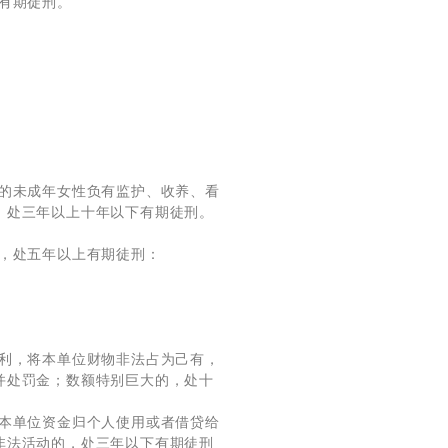
有期徒刑。
岁的未成年女性负有监护、收养、看
，处三年以上十年以下有期徒刑。
，处五年以上有期徒刑：
便利，将本单位财物非法占为己有，
并处罚金；数额特别巨大的，处十
用本单位资金归个人使用或者借贷给
非法活动的，处三年以下有期徒刑