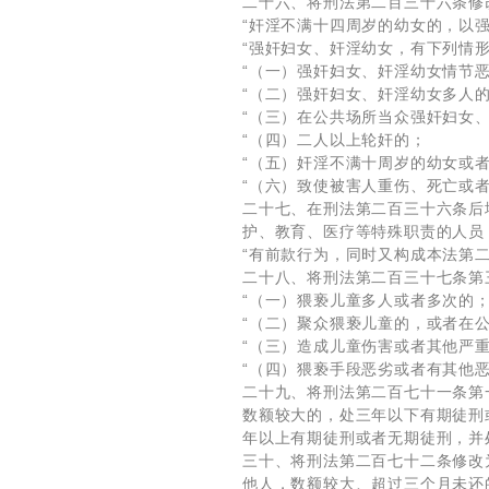
二十六、将刑法第二百三十六条修
“奸淫不满十四周岁的幼女的，以
“强奸妇女、奸淫幼女，有下列情
“（一）强奸妇女、奸淫幼女情节
“（二）强奸妇女、奸淫幼女多人
“（三）在公共场所当众强奸妇女
“（四）二人以上轮奸的；
“（五）奸淫不满十周岁的幼女或
“（六）致使被害人重伤、死亡或
二十七、在刑法第二百三十六条后
护、教育、医疗等特殊职责的人员
“有前款行为，同时又构成本法第
二十八、将刑法第二百三十七条第
“（一）猥亵儿童多人或者多次的
“（二）聚众猥亵儿童的，或者在
“（三）造成儿童伤害或者其他严
“（四）猥亵手段恶劣或者有其他恶
二十九、将刑法第二百七十一条第
数额较大的，处三年以下有期徒刑
年以上有期徒刑或者无期徒刑，并
三十、将刑法第二百七十二条修改
他人，数额较大、超过三个月未还