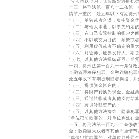
“有前两款行为，在提起公诉前积
十三、将刑法第一百八十二条第一
情节严重的，处五年以下有期徒刑
“（一）单独或者合谋，集中资金
“（二）与他人串通，以事先约定
“（三）在自己实际控制的帐户之
“（四）不以成交为目的，频繁或
“（五）利用虚假或者不确定的重
“（六）对证券、证券发行人、期
“（七）以其他方法操纵证券、期货
十四、将刑法第一百九十一条修改
金融管理秩序犯罪、金融诈骗犯罪
处五年以下有期徒刑或者拘役，并
“（一）提供资金帐户的；
“（二）将财产转换为现金、金融
“（三）通过转帐或者其他支付结
“（四）跨境转移资产的；
“（五）以其他方法掩饰、隐瞒犯
“单位犯前款罪的，对单位判处罚
十五、将刑法第一百九十二条修改
金；数额巨大或者有其他严重情节
“单位犯前款罪的，对单位判处罚