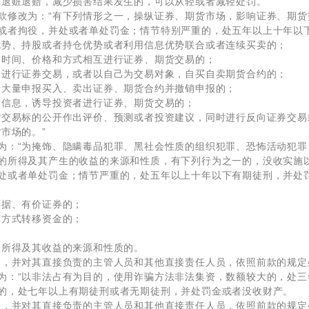
极退赃退赔，减少损害结果发生的，可以从轻或者减轻处罚。”
款修改为：“有下列情形之一，操纵证券、期货市场，影响证券、期
或者拘役，并处或者单处罚金；情节特别严重的，处五年以上十年以
优势、持股或者持仓优势或者利用信息优势联合或者连续买卖的；
的时间、价格和方式相互进行证券、期货交易的；
间进行证券交易，或者以自己为交易对象，自买自卖期货合约的；
者大量申报买入、卖出证券、期货合约并撤销申报的；
大信息，诱导投资者进行证券、期货交易的；
货交易标的公开作出评价、预测或者投资建议，同时进行反向证券交易
市场的。”
为：“为掩饰、隐瞒毒品犯罪、黑社会性质的组织犯罪、恐怖活动犯
的所得及其产生的收益的来源和性质，有下列行为之一的，没收实施
处或者单处罚金；情节严重的，处五年以上十年以下有期徒刑，并处
票据、有价证券的；
算方式转移资金的；
罪所得及其收益的来源和性质的。
金，并对其直接负责的主管人员和其他直接责任人员，依照前款的规定
为：“以非法占有为目的，使用诈骗方法非法集资，数额较大的，处
的，处七年以上有期徒刑或者无期徒刑，并处罚金或者没收财产。
金，并对其直接负责的主管人员和其他直接责任人员，依照前款的规定