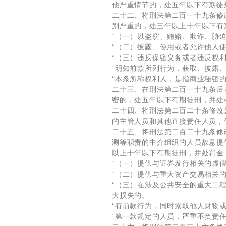
他严重情节的，处五年以下有期徒
二十二、将刑法第二百一十九条修
别严重的，处三年以上十年以下有
“（一）以盗窃、贿赂、欺诈、胁
“（二）披露、使用或者允许他人
“（三）违反保密义务或者违反权
“明知前款所列行为，获取、披露
“本条所称权利人，是指商业秘密
二十三、在刑法第二百一十九条后
密的，处五年以下有期徒刑，并处
二十四、将刑法第二百二十条修改
的主管人员和其他直接责任人员，
二十五、将刑法第二百二十九条修
测等职责的中介组织的人员故意提
以上十年以下有期徒刑，并处罚金
“（一）提供与证券发行相关的虚
“（二）提供与重大资产交易相关
“（三）在涉及公共安全的重大工
大损失的。
“有前款行为，同时索取他人财物
“第一款规定的人员，严重不负责