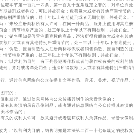
单位犯本节第一百九十四条、第一百九十五条规定之罪的，对单位判
有期徒刑或者拘役，可以并处罚金；数额巨大或者有其他严重情节的
他特别严重情节的，处十年以上有期徒刑或者无期徒刑，并处罚金。”
为：“未经注册商标所有人许可，在同一种商品、服务上使用与其注
罚金；情节特别严重的，处三年以上十年以下有期徒刑，并处罚金。”
为：“销售明知是假冒注册商标的商品，违法所得数额较大或者有其他
数额巨大或者有其他特别严重情节的，处三年以上十年以下有期徒刑，
为：“伪造、擅自制造他人注册商标标识或者销售伪造、擅自制造的
；情节特别严重的，处三年以上十年以下有期徒刑，并处罚金。”
为：“以营利为目的，有下列侵犯著作权或者与著作权有关的权利的
徒刑，并处或者单处罚金；违法所得数额巨大或者有其他特别严重情
发行、通过信息网络向公众传播其文字作品、音乐、美术、视听作品
的图书的；
，复制发行、通过信息网络向公众传播其制作的录音录像的；
行录有其表演的录音录像制品，或者通过信息网络向公众传播其表演的
的美术作品的；
权有关的权利人许可，故意避开或者破坏权利人为其作品、录音录像
改为：“以营利为目的，销售明知是本法第二百一十七条规定的侵权