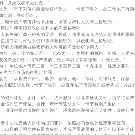
刑，并处或者单处罚金。”
改为：“有下列侵犯商业秘密行为之一，情节严重的，处三年以下有
期徒刑，并处罚金：
迫、电子侵入或者其他不正当手段获取权利人的商业秘密的；
使用以前项手段获取的权利人的商业秘密的；
利人有关保守商业秘密的要求，披露、使用或者允许他人使用其所掌握
、使用或者允许他人使用该商业秘密的，以侵犯商业秘密论。
的所有人和经商业秘密所有人许可的商业秘密使用人。”
增加一条，作为第二百一十九条之一：“为境外的机构、组织、人员
或者单处罚金；情节严重的，处五年以上有期徒刑，并处罚金。”
为：“单位犯本节第二百一十三条至第二百一十九条之一规定之罪的
依照本节各该条的规定处罚。”
改为：“承担资产评估、验资、验证、会计、审计、法律服务、保荐
供虚假证明文件，情节严重的，处五年以下有期徒刑或者拘役，并处
：
假的资产评估、会计、审计、法律服务、保荐等证明文件，情节特别严
的虚假的资产评估、会计、审计等证明文件，情节特别严重的；
程、项目中提供虚假的安全评价、环境影响评价等证明文件，致使公
或者非法收受他人财物构成犯罪的，依照处罚较重的规定定罪处罚。
任，出具的证明文件有重大失实，造成严重后果的，处三年以下有期徒