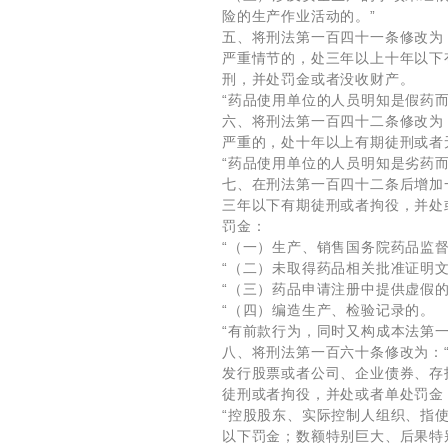
险的生产作业活动的。”
五、将刑法第一百四十一条修改为
严重情节的，处三年以上十年以下
刑，并处罚金或者没收财产。
“药品使用单位的人员明知是假药
六、将刑法第一百四十二条修改为
严重的，处十年以上有期徒刑或者
“药品使用单位的人员明知是劣药
七、在刑法第一百四十二条后增加
三年以下有期徒刑或者拘役，并处
罚金：
“（一）生产、销售国务院药品监
“（二）未取得药品相关批准证明
“（三）药品申请注册中提供虚假
“（四）编造生产、检验记录的。
“有前款行为，同时又构成本法第
八、将刑法第一百六十条修改为：
发行股票或者公司、企业债券、存
徒刑或者拘役，并处或者单处罚金
“控股股东、实际控制人组织、指
以下罚金；数额特别巨大、后果特