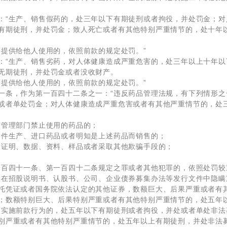
：“生产、销售假药的，处三年以下有期徒刑或者拘役，并处罚金；
有期徒刑，并处罚金；致人死亡或者有其他特别严重情节的，处十年
而提供给他人使用的，依照前款的规定处罚。”
：“生产、销售劣药，对人体健康造成严重危害的，处三年以上十年
无期徒刑，并处罚金或者没收财产。
而提供给他人使用的，依照前款的规定处罚。”
一条，作为第一百四十二条之一：“违反药品管理法规，有下列情形
或者单处罚金；对人体健康造成严重危害或者有其他严重情节的，处
督管理部门禁止使用的药品的；
文件生产、进口药品或者明知是上述药品而销售的；
的证明、数据、资料、样品或者采取其他欺骗手段的；
一百四十一条、第一百四十二条规定之罪或者其他犯罪的，依照处罚较
“在招股说明书、认股书、公司、企业债券募集办法等发行文件中隐
托凭证或者国务院依法认定的其他证券，数额巨大、后果严重或者有
；数额特别巨大、后果特别严重或者有其他特别严重情节的，处五年
使实施前款行为的，处五年以下有期徒刑或者拘役，并处或者单处非
别严重或者有其他特别严重情节的，处五年以上有期徒刑，并处非法