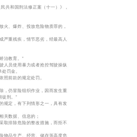
华人民共和国刑法修正案（十一）》，
、放火、爆炸、投放危险物质罪的，
造成严重残疾，情节恶劣，经最高人
矫治教育。”
驾驶人员使用暴力或者抢控驾驶操纵
单处罚金。
依照前款的规定处罚。
排除，仍冒险组织作业，因而发生重
徒刑。”
理的规定，有下列情形之一，具有发
相关数据、信息的；
即采取排除危险的整改措施，而拒不
危险物品生产、经营、储存等高度危