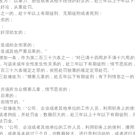
改为：“以暴力、胁迫或者其他手段强奸妇女的，处三年以上十年以下
强奸论，从重处罚。
形之一的，处十年以上有期徒刑、无期徒刑或者死刑：
恶劣的；
的；
、奸淫幼女的；
者造成幼女伤害的；
者造成其他严重后果的。”
增加一条，作为第二百三十六条之一：“对已满十四周岁不满十六周
，与该未成年女性发生性关系的，处三年以下有期徒刑；情节恶劣的
二百三十六条规定之罪的，依照处罚较重的规定定罪处罚。”
三款修改为：“猥亵儿童的，处五年以下有期徒刑；有下列情形之一的
；
公共场所当众猥亵儿童，情节恶劣的；
重后果的；
劣情节的。”
一款修改为：“公司、企业或者其他单位的工作人员，利用职务上的
或者拘役，并处罚金；数额巨大的，处三年以上十年以下有期徒刑，
处罚金。”
为：“公司、企业或者其他单位的工作人员，利用职务上的便利，挪
的，或者虽未超过三个月，但数额较大、进行营利活动的，或者进行