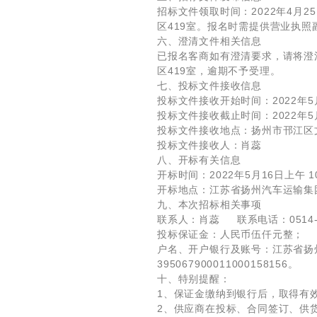
招标文件领取时间：2022年4月25日
区419室。报名时需提供营业执
六、澄清文件相关信息
已报名客商如有澄清要求，请将澄清
区419室，逾期不予受理。
七、投标文件接收信息
投标文件接收开始时间：2022年5月
投标文件接收截止时间：2022年5月
投标文件接收地点：扬州市邗江区文
投标文件接收人：肖蕊
八、开标有关信息
开标时间：2022年5月16日上午 10
开标地点：江苏省扬州汽车运输集
九、本次招标相关事项
联系人：肖蕊 联系电话：0514-8
投标保证金：人民币伍仟元整；
户名、开户银行及账号：江苏省扬
395067900011000158156。
十、特别提醒：
1、保证金缴纳到银行后，取得有
2、供应商在投标、合同签订、供