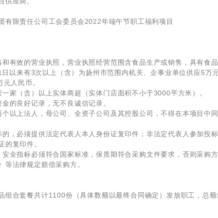
目供应商。
团有限责任公司工会委员会2022年端午节职工福利项目
格和有效的营业执照，营业执照经营范围含食品生产或销售，具有食
月1日以来有3次以上（含）为扬州市范围内机关、企事业单位供应5万
万元人民币。
营一家（含）以上实体商超（实体门店面积不小于3000平方米）。
资金的良好记录，无不良诚信记录。
两个以上法人，母公司、全资子公司及其控股公司，不得在本项目中
标的，必须提供法定代表人本人身份证复印件；非法定代表人参加投
证的复印件。
、安全指标必须符合国家标准，保质期符合采购文件要求，否则采购
》等法律规定赔偿采购方。
组合套餐共计1100份（具体数额以最终合同确定）发放职工，总额约