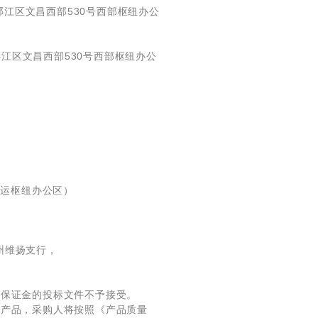
扬州市邗江区文昌西部530号西部枢纽办公
。
邗江区文昌西部530号西部枢纽办公
客运枢纽办公区）
州维扬支行，
交保证金的投标文件不予接受。
劣产品，采购人将按照《产品质量