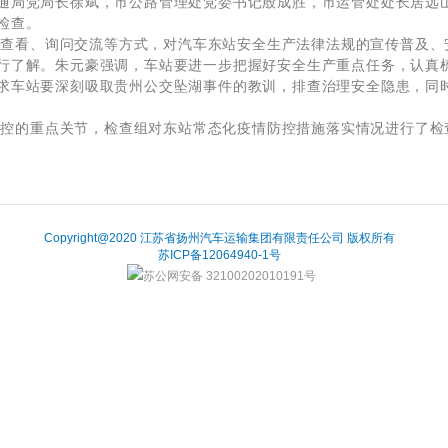
通局党局长徐斌，市公路管理处党委书记殷成胜，市运管处处长居远
检查。
查看、询问交流等方式，对汽车东站安全生产法律法规的宣传普及、
行了解。朱元豪强调，车站要进一步把握好安全生产重点任务，认真
求车站要深刻吸取贵州公交坠湖事件的教训，排查治理安全隐患，同
控的重点关节，检查组对东站常态化疫情防控措施落实情况进行了检
Copyright@2020 江苏省扬州汽车运输集团有限责任公司 版权所有
苏ICP备12064940-1号
苏公网安备 32100202010191号