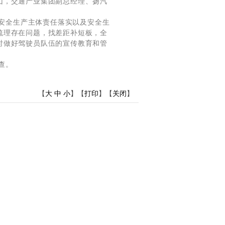
山，交通产业集团副总经理、扬汽
安全生产主体责任落实以及安全生
梳理存在问题，找差距补短板，全
时做好驾驶员队伍的宣传教育和管
查。
【
大
中
小
】【
打印
】【
关闭
】