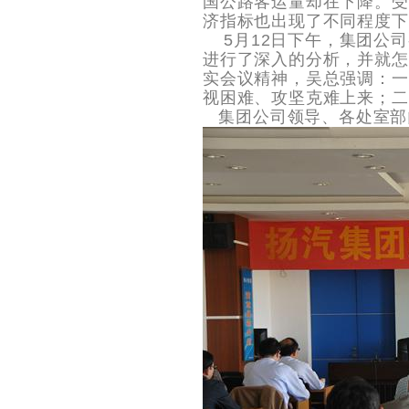
国公路客运量却在下降。受
济指标也出现了不同程度下
5月12日下午，集团公司
进行了深入的分析，并就怎
实会议精神，吴总强调：一
视困难、攻坚克难上来；二
集团公司领导、各处室部