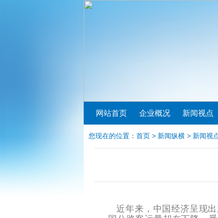
网站首页
企业概况
新闻视点
您现在的位置：
首页
>
新闻纵横
>
新闻视
近年来，中国经济呈现出