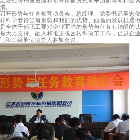
宏观经济增速放缓和多种运输方式竞争加剧等多种因
滑。
召开形势与任务教育动员会，总经理、党委书记吴忠
样科学看待当前形势和我们的优势、面临的发展机遇
是全体干部职工要对企业面临的形势与任务有清醒的
是大力支持、融入和推进脱困转型改革工作，促进企
门和二级单位负责人参加会议。