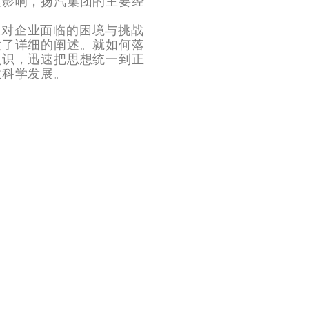
素影响，扬汽集团的主要经
俊对企业面临的困境与挑战
做了详细的阐述。就如何落
认识，迅速把思想统一到正
业科学发展。