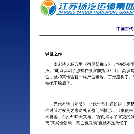
中国古代
讽世之作
南宋诗人杨万里《宿灵鹫禅寺》：“初疑夜雨
声。”此诗讽刺了那些在做官前指点江山，高谈
位，就和其他昏官一样尸位素餐、了无建树了。
益抛于脑后了。
元代有诗《年节》：“残年节礼送纷纷，尽是
代过节时权贵之家送礼者盈门的情形。《奉使来
天喜地，百姓却啼天哭地。”深刻揭示了官吏的
代“其兴也勃焉，其亡也忽焉”也就不足为怪了。