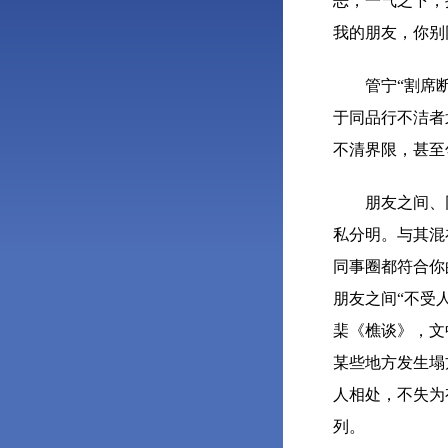
恶，一气之下，
我的朋友，你别
管宁“割席断交
于同品行不洁者
不清界限，甚至
朋友之间、同
私分明。与其混
同事圈都符合你
朋友之间“不受
棐《樵谈》，文
某些地方发生塌
人相处，不失为
列。