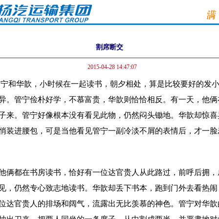
割席断交
2015-04-28 14:47:07
和华歆，小时候在一起读书，朝夕相处，算是比较要好的发小
异。管宁俭朴好学，不慕富贵，华歆则恰恰相反。有一天，他俩
子来。管宁好像根本没有看见此物，仍然闷头锄地。华歆却惊喜
悄装进腰包，可是当他看见管宁一副冷淡不屑的表情后，才一脸
俩都在书房读书，恰好有一位达官贵人从此路过，前呼后拥，
见，仍然专心致志地读书。华歆却丢下书本，跑到门外去看热闹
位达官贵人的排场和阔气，流露出无比羡慕的神色。管宁对华歆