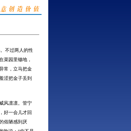
。不过两人的性
在菜园里锄地，
异常，立马把金
羞涩把金子丢到
威风凛凛。管宁
，好一会儿才回
的俗陋感到厌