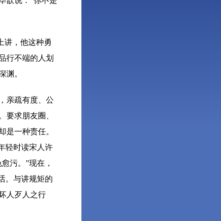
华歆说：“你不是
上讲，他这种勇
品行不端的人划
深渊。
，亲疏有度、公
。要求朋友圈、
却是一种责任。
年轻时读宋人许
愈污。”现在，
话。与讲规矩的
坏人歹人之行