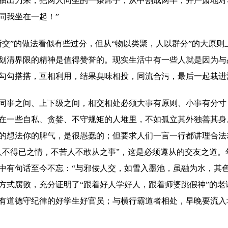
抽出刀来，把两人同坐的一条席子，从中割成两半，并严肃地对
同我坐在一起！”
”的做法看似有些过分，但从“物以类聚，人以群分”的大原则
划清界限的精神是值得赞誉的。现实生活中有一些人就是因为与
勾勾搭搭，互相利用，结果臭味相投，同流合污，最后一起栽进
事之间、上下级之间，相交相处必须大事有原则、小事有分寸
在一些自私、贪婪、不守规矩的人堆里，不如孤立其外独善其身
的想法你的脾气，是很愚蠢的；但要求人们一言一行都讲理合法
人不得已之情，不苦人不敢从之事”，这是必须遵从的交友之道。
中有句话至今不忘：“与邪佞人交，如雪入墨池，虽融为水，其色
方式腐败，充分证明了“跟着好人学好人，跟着师婆跳假神”的老
有道德守纪律的好学生好官员；与横行霸道者相处，早晚要流入