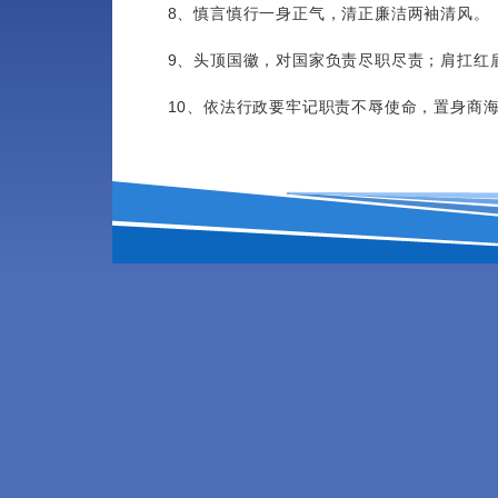
8、慎言慎行一身正气，清正廉洁两袖清风。
9、头顶国徽，对国家负责尽职尽责；肩扛红
10、依法行政要牢记职责不辱使命，置身商