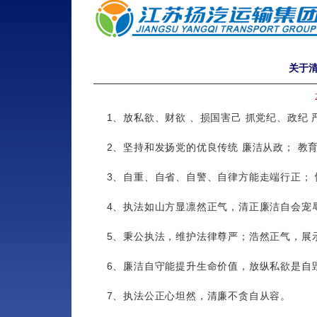
关于清
1、放私欲、财欲 、损国害己 抓党纪、政纪 
2、坚持和发扬党的优良传统 廉洁从政； 教
3、自重、自省、自警、自律方能走端行正；
4、执法如山方显凛然正气，清正廉洁自会宠
5、秉公执法，维护法律尊严；浩然正气，展
6、廉洁自守能提升生命价值，放纵私欲是自
7、执法公正心坦然，清廉不贪自从容。