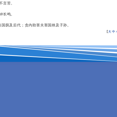
不言苦。
钟长鸣。
兴国荫及后代；贪内助害夫害国殃及子孙。
【
大
中