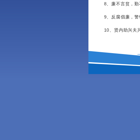
8、廉不言贫，勤
9、反腐倡廉，警
10、贤内助兴夫