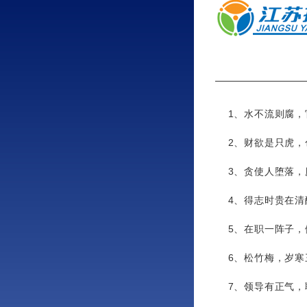
1、水不流则腐，
2、财欲是只虎，
3、贪使人堕落，
4、得志时贵在
5、在职一阵子，
6、松竹梅，岁
7、领导有正气