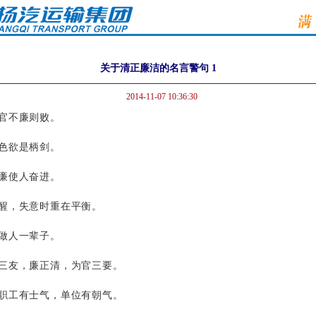
关于清正廉洁的名言警句 1
2014-11-07 10:36:30
官不廉则败。
色欲是柄剑。
廉使人奋进。
清醒，失意时重在平衡。
做人一辈子。
寒三友，廉正清，为官三要。
，职工有士气，单位有朝气。