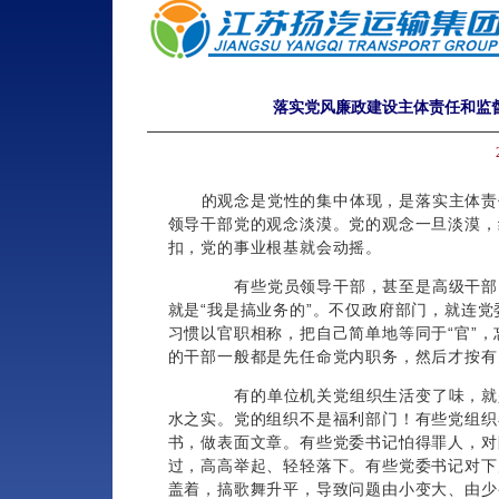
落实党风廉政建设主体责任和监
的观念是党性的集中体现，是落实主体责
领导干部党的观念淡漠。党的观念一旦淡漠，
扣，党的事业根基就会动摇。
有些党员领导干部，甚至是高级干部，
就是“我是搞业务的”。不仅政府部门，就连
习惯以官职相称，把自己简单地等同于“官”
的干部一般都是先任命党内职务，然后才按有
有的单位机关党组织生活变了味，就是
水之实。党的组织不是福利部门！有些党组织
书，做表面文章。有些党委书记怕得罪人，对
过，高高举起、轻轻落下。有些党委书记对下
盖着，搞歌舞升平，导致问题由小变大、由少