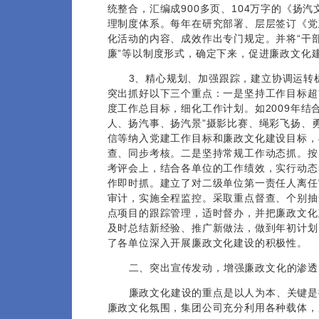
统整合，汇编成900多页、104万字的《扬
理制度体系。每年在研究部署、层层签订《党
化活动的内容、成效作出专门规定。并将“干部
廉”等以制度形式，确定下来，促进廉政文化
3、精心规划、加强跟踪，建立协调运转
突出抓好以下三个重点：一是坚持工作目标超
度工作总目标，细化工作计划。如2009年结合
人、扬汽事、扬汽景”摄影比赛、绳彩飞扬、
信等纳入党建工作目标和廉政文化建设目标，
查、同步考核。二是坚持常规工作动态抓。按
考评会上，结合各单位的工作绩效，实行动态
作即时抓。建立了对二级单位第一责任人离任
审计，实施全程监控。采取重点督查、个别抽
点项目的跟踪管理，适时督办，并把廉政文化
及时总结新经验、推广新做法，做到年初计划
了各单位深入开展廉政文化建设的积极性。
二、突出宣传发动，增强廉政文化的渗透
廉政文化建设的重点是以人为本、关键是
廉政文化氛围，集团公司充分利用各种载体，