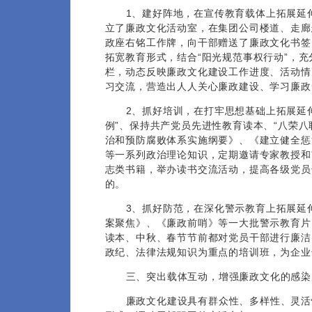
1、建好阵地，在宣传教育载体上拓展延
立了廉政文化活动室，在集团公司楼道、走廊
政座右铭工作牌，向干部赠送了廉政文化书签
拓宽教育形式，结合“阳光规范事权行动”，
栏，动态反映廉政文化建设工作进度、活动情
习交流，营造出人人关心廉政建设、学习廉政
2、抓好培训，在打牢思想基础上拓展延
例”、保持共产党员先进性教育读本、“八荣
治和预防腐败体系实施纲要》、《建立健全惩治
等一系列政治理论知识，定期邀请专家教授和
志类书籍，举办读书交流活动，提高各级党员
的。
3、抓好防范，在深化警示教育上拓展延
案聚焦》、《廉政前哨》等一大批警示教育片
读本、中秋、春节节前都对党员干部进行廉洁
政纪、法律法规知识为重点的培训班，为企业
三、突出载体互动，增强廉政文化的感染
廉政文化建设具有群众性、多样性、灵活