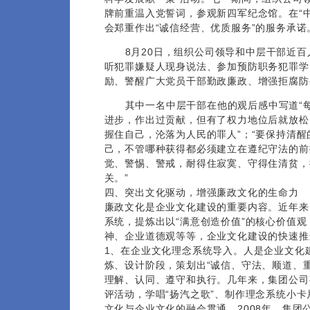
牌前重温入党誓词，参观新四军纪念馆。在“
会郑重作出“诚信经营、优质服务”的服务承诺
8月20日，组织公司领导和中层干部近
听犯罪嫌疑人现身说法、参加预防职务犯罪学
励、警醒广大党员干部勤政廉政、增强拒腐防
其中一名中层干部在他的观后感中写道“
进步，作出过贡献，但有了权力地位后就放松
握住自己，沦落为人民的罪人”；“要保持清
己，不管哪种获得都必须建立在遵纪守法的前
觉、警惕、警戒，耐得住寂寞、守得住清贫，
关。”
四、突出文化驱动，增强廉政文化的生命力
廉政文化是企业文化建设的重要内容。近年来
系统，提炼出以“满意创造价值”的核心价值观
神、企业道德观等等，企业文化建设的快速推
1、在企业文化理念系统导入。人是企业文化
炼、设计阶段，策划出“诚信、守法、顺道、
理解、认同、遵守和执行。几年来，集团公司
评活动，学唱“扬汽之歌”、制作理念系统小
文化与企业文化的融会贯通。2008年，集