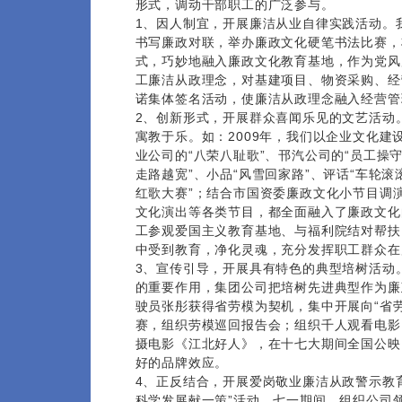
形式，调动干部职工的广泛参与。
1、因人制宜，开展廉洁从业自律实践活动。
书写廉政对联，举办廉政文化硬笔书法比赛，
式，巧妙地融入廉政文化教育基地，作为党风
工廉洁从政理念，对基建项目、物资采购、经
诺集体签名活动，使廉洁从政理念融入经营管
2、创新形式，开展群众喜闻乐见的文艺活动
寓教于乐。如：2009年，我们以企业文化
业公司的“八荣八耻歌”、邗汽公司的“员工操守
走路越宽”、小品“风雪回家路”、评话“车轮滚
红歌大赛”；结合市国资委廉政文化小节目调
文化演出等各类节目，都全面融入了廉政文化
工参观爱国主义教育基地、与福利院结对帮扶
中受到教育，净化灵魂，充分发挥职工群众在
3、宣传引导，开展具有特色的典型培树活动
的重要作用，集团公司把培树先进典型作为廉
驶员张彤获得省劳模为契机，集中开展向“省
赛，组织劳模巡回报告会；组织千人观看电影
摄电影《江北好人》，在十七大期间全国公映，
好的品牌效应。
4、正反结合，开展爱岗敬业廉洁从政警示教
科学发展献一策”活动。七一期间，组织公司