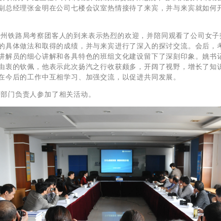
副总经理张金明在公司七楼会议室热情接待了来宾，并与来宾就如何
州铁路局考察团客人的到来表示热烈的欢迎，并陪同观看了公司女子
的具体做法和取得的成绩，并与来宾进行了深入的探讨交流。会后，
讲解员的细心讲解和各具特色的班组文化建设留下了深刻印象。姚书
由衷的钦佩，他表示此次
扬汽之行收获颇多，开阔了视野，增长了知
在今后的工作中互相学习、加强交流，以促进共同发展。
部门负责人参加了相关活动。